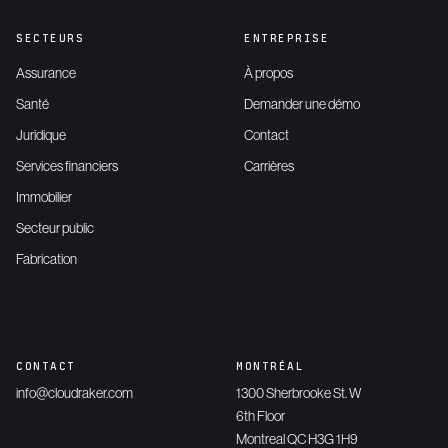
SECTEURS
ENTREPRISE
Assurance
À propos
Santé
Demander une démo
Juridique
Contact
Services financiers
Carrières
Immobilier
Secteur public
Fabrication
CONTACT
MONTRÉAL
info@cloudraker.com
1300 Sherbrooke St. W
6th Floor
Montreal QC H3G 1H9