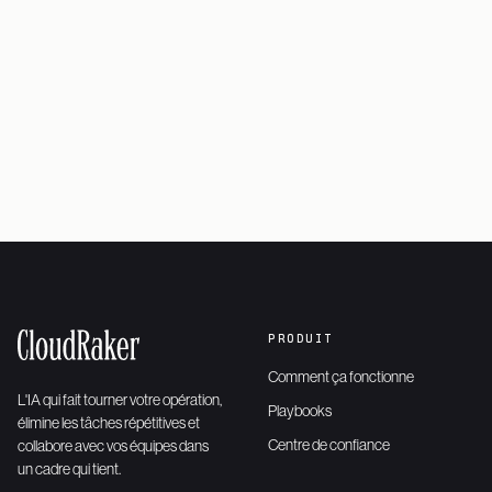
Demander une démo
→
Voir le produit
→
PRODUIT
Comment ça fonctionne
L'IA qui fait tourner votre opération,
Playbooks
élimine les tâches répétitives et
Centre de confiance
collabore avec vos équipes dans
un cadre qui tient.