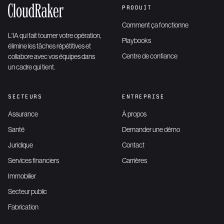
PRODUIT
Comment ça fonctionne
L'IA qui fait tourner votre opération,
Playbooks
élimine les tâches répétitives et
Centre de confiance
collabore avec vos équipes dans
un cadre qui tient.
SECTEURS
ENTREPRISE
Assurance
À propos
Santé
Demander une démo
Juridique
Contact
Services financiers
Carrières
Immobilier
Secteur public
Fabrication