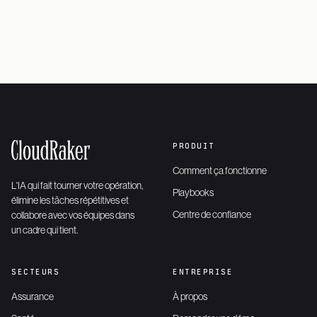
Demander une démo
→
PRODUIT
Comment ça fonctionne
L'IA qui fait tourner votre opération,
Playbooks
élimine les tâches répétitives et
Centre de confiance
collabore avec vos équipes dans
un cadre qui tient.
SECTEURS
ENTREPRISE
Assurance
À propos