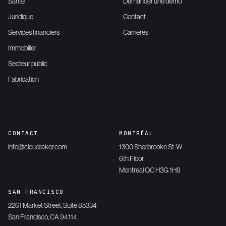
Santé
Demander une démo
Juridique
Contact
Services financiers
Carrières
Immobilier
Secteur public
Fabrication
CONTACT
MONTRÉAL
info@cloudraker.com
1300 Sherbrooke St. W
6th Floor
Montreal QC H3G 1H9
SAN FRANCISCO
2261 Market Street, Suite 85334
San Francisco, CA 94114