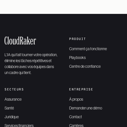
PRODUIT
Comment ça fonctionne
L'IA qui fait tourner votre opération,
Playbooks
élimine les tâches répétitives et
Centre de confiance
collabore avec vos équipes dans
un cadre qui tient.
SECTEURS
ENTREPRISE
Assurance
À propos
Santé
Demander une démo
Juridique
Contact
Services financiers
Carrières